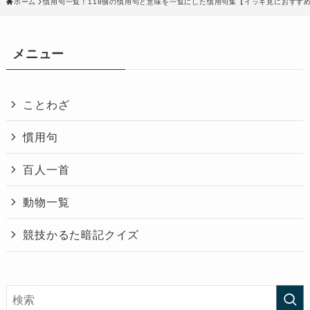
ホーム
慣用句一覧！118個の慣用句と意味を一覧にした慣用句集【イッキ見におすす
メニュー
ことわざ
慣用句
百人一首
動物一覧
競技かるた暗記クイズ