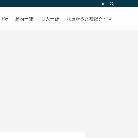
用句
動物一覧
百人一首
競技かるた暗記クイズ